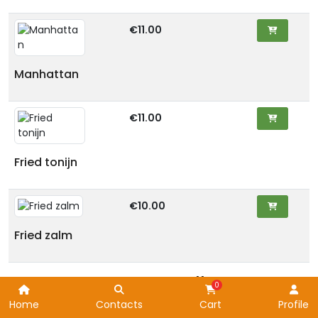
€11.00
Manhattan
€11.00
Fried tonijn
€10.00
Fried zalm
In&out roll
Home
Contacts
Cart
Profile