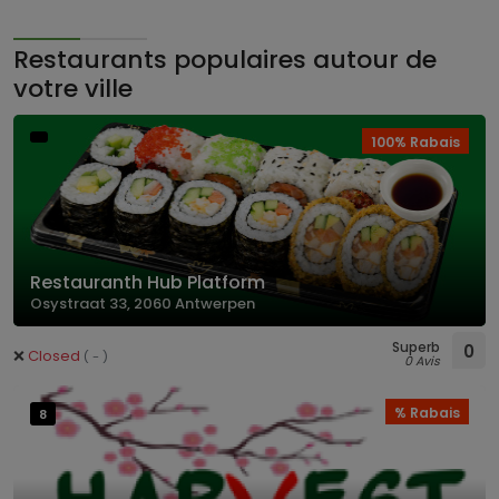
Restaurants populaires autour de
votre ville
100% Rabais
Restauranth Hub Platform
Osystraat 33, 2060 Antwerpen
Superb
0
❌
Closed
( - )
0 Avis
% Rabais
8