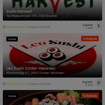
Sushi Harvest
Ter Rivierenlaan 100, 2100 Deurne
Superb
5
🕒
Closing Soon
(Closes at 23:59)
1 Avis
% Rabais
SUSHI
Leo Sushi Zolder-Heusden
Kleuterweg 7/1, 3550 Zolder-Heusden
Superb
0
🕒
Closing Soon
(Closes at 23:59)
0 Avis
% Rabais
SUSHI