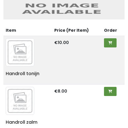
Item
Price (Per Item)
Order
€10.00
Handroll tonijn
€8.00
Handroll zalm