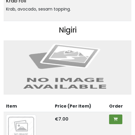
Krab roll
Krab, avocado, sesam topping.
Nigiri
Item
Price (Per Item)
Order
€7.00