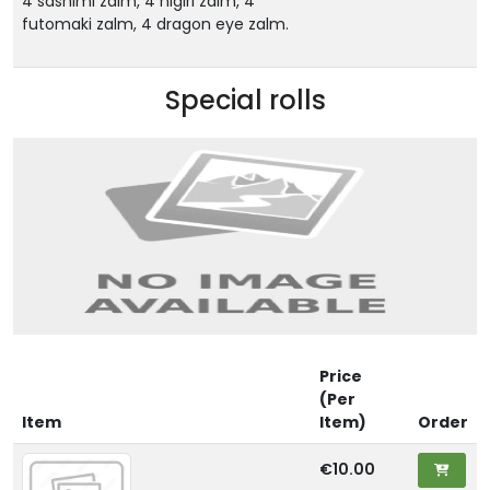
4 sashimi zalm, 4 nigiri zalm, 4
futomaki zalm, 4 dragon eye zalm.
Special rolls
Price
(Per
Item
Item)
Order
€10.00