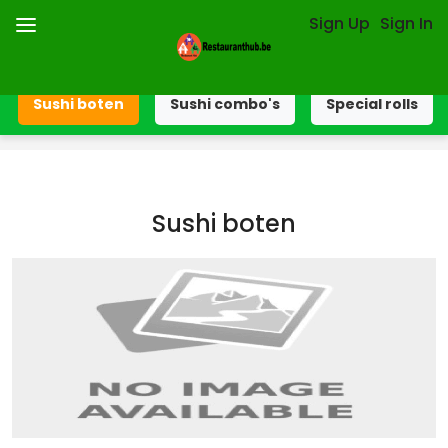
Sign Up
Sign In
Sushi boten
Sushi combo's
Special rolls
Sushi boten