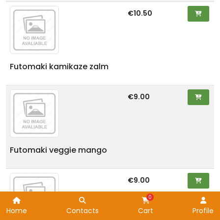
€10.50
Futomaki kamikaze zalm
€9.00
Futomaki veggie mango
€9.00
Home
Contacts
Cart
Profile