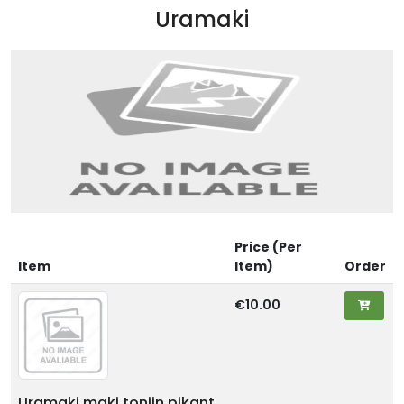
Uramaki
Price (Per
Item
Item)
Order
€10.00
Uramaki maki tonijn pikant